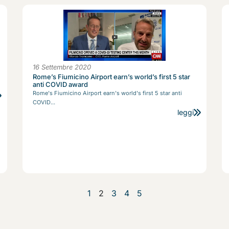
16 Settembre 2020
Rome’s Fiumicino Airport earn’s world’s first 5 star
anti COVID award
Rome's Fiumicino Airport earn's world's first 5 star anti
COVID...
leggi
1
2
3
4
5