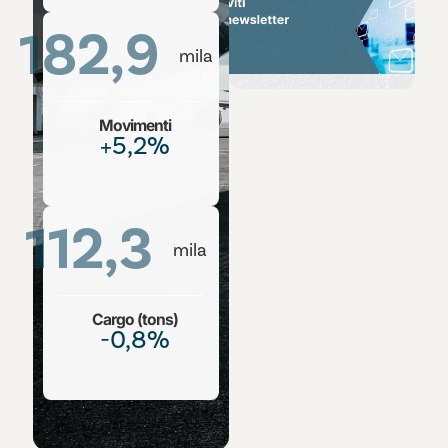
182,9
mila
Movimenti
+5,2%
112,3
mila
Cargo (tons)
-0,8%