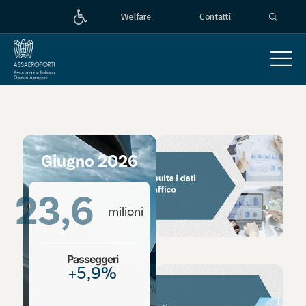
Welfare
Contatti
STATISTICHE
Giugno 2026
23,6
milioni
Passeggeri
+5,9%