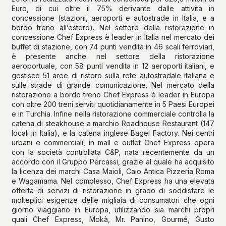
Euro, di cui oltre il 75% derivante dalle attività in
concessione (stazioni, aeroporti e autostrade in Italia, e a
bordo treno all’estero). Nel settore della ristorazione in
concessione Chef Express è leader in Italia nel mercato dei
buffet di stazione, con 74 punti vendita in 46 scali ferroviari,
è presente anche nel settore della ristorazione
aeroportuale, con 58 punti vendita in 12 aeroporti italiani, e
gestisce 51 aree di ristoro sulla rete autostradale italiana e
sulle strade di grande comunicazione. Nel mercato della
ristorazione a bordo treno Chef Express è leader in Europa
con oltre 200 treni serviti quotidianamente in 5 Paesi Europei
e in Turchia. Infine nella ristorazione commerciale controlla la
catena di steakhouse a marchio Roadhouse Restaurant (147
locali in Italia), e la catena inglese Bagel Factory. Nei centri
urbani e commerciali, in mall e outlet Chef Express opera
con la società controllata C&P, nata recentemente da un
accordo con il Gruppo Percassi, grazie al quale ha acquisito
la licenza dei marchi Casa Maioli, Caio Antica Pizzeria Roma
e Wagamama. Nel complesso, Chef Express ha una elevata
offerta di servizi di ristorazione in grado di soddisfare le
molteplici esigenze delle migliaia di consumatori che ogni
giorno viaggiano in Europa, utilizzando sia marchi propri
quali Chef Express, Mokà, Mr. Panino, Gourmé, Gusto