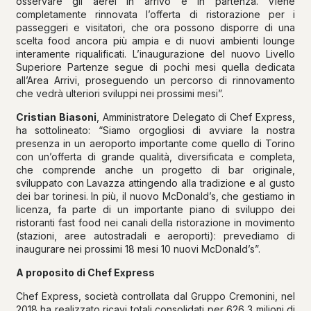
osservare gli aerei in arrivo e in partenza. Viene
completamente rinnovata l’offerta di ristorazione per i
passeggeri e visitatori, che ora possono disporre di una
scelta food ancora più ampia e di nuovi ambienti lounge
interamente riqualificati. L’inaugurazione del nuovo Livello
Superiore Partenze segue di pochi mesi quella dedicata
all’Area Arrivi, proseguendo un percorso di rinnovamento
che vedrà ulteriori sviluppi nei prossimi mesi”.
Cristian Biasoni
, Amministratore Delegato di Chef Express,
ha sottolineato: “Siamo orgogliosi di avviare la nostra
presenza in un aeroporto importante come quello di Torino
con un’offerta di grande qualità, diversificata e completa,
che comprende anche un progetto di bar originale,
sviluppato con Lavazza attingendo alla tradizione e al gusto
dei bar torinesi. In più, il nuovo McDonald’s, che gestiamo in
licenza, fa parte di un importante piano di sviluppo dei
ristoranti fast food nei canali della ristorazione in movimento
(stazioni, aree autostradali e aeroporti): prevediamo di
inaugurare nei prossimi 18 mesi 10 nuovi McDonald’s”.
A proposito di Chef Express
Chef Express, società controllata dal Gruppo Cremonini, nel
2018 ha realizzato ricavi totali consolidati per 626,3 milioni di