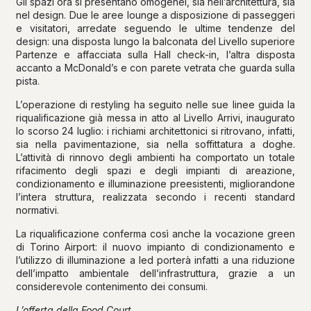
Gli spazi ora si presentano omogenei, sia nell’architettura, sia
nel design. Due le aree lounge a disposizione di passeggeri
e visitatori, arredate seguendo le ultime tendenze del
design: una disposta lungo la balconata del Livello superiore
Partenze e affacciata sulla Hall check-in, l’altra disposta
accanto a McDonald’s e con parete vetrata che guarda sulla
pista.
L’operazione di restyling ha seguito nelle sue linee guida la
riqualificazione già messa in atto al Livello Arrivi, inaugurato
lo scorso 24 luglio: i richiami architettonici si ritrovano, infatti,
sia nella pavimentazione, sia nella soffittatura a doghe.
L’attività di rinnovo degli ambienti ha comportato un totale
rifacimento degli spazi e degli impianti di areazione,
condizionamento e illuminazione preesistenti, migliorandone
l’intera struttura, realizzata secondo i recenti standard
normativi.
La riqualificazione conferma così anche la vocazione green
di Torino Airport: il nuovo impianto di condizionamento e
l’utilizzo di illuminazione a led porterà infatti a una riduzione
dell’impatto ambientale dell’infrastruttura, grazie a un
considerevole contenimento dei consumi.
L’offerta della Food Court