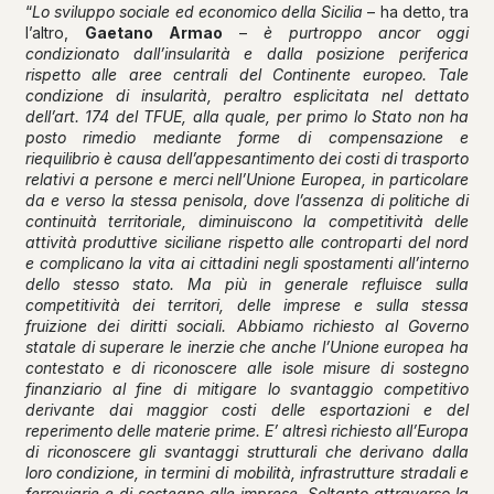
“
Lo sviluppo sociale ed economico della Sicilia
– ha detto, tra
l’altro,
Gaetano Armao
–
è purtroppo ancor oggi
condizionato dall’insularità e dalla posizione periferica
rispetto alle aree centrali del Continente europeo. Tale
condizione di insularità, peraltro esplicitata nel dettato
dell’art. 174 del TFUE, alla quale, per primo lo Stato non ha
posto rimedio mediante forme di compensazione e
riequilibrio è causa dell’appesantimento dei costi di trasporto
relativi a persone e merci nell’Unione Europea, in particolare
da e verso la stessa penisola, dove l’assenza di politiche di
continuità territoriale, diminuiscono la competitività delle
attività produttive siciliane rispetto alle controparti del nord
e complicano la vita ai cittadini negli spostamenti all’interno
dello stesso stato. Ma più in generale refluisce sulla
competitività dei territori, delle imprese e sulla stessa
fruizione dei diritti sociali. Abbiamo richiesto al Governo
statale di superare le inerzie che anche l’Unione europea ha
contestato e di riconoscere alle isole misure di sostegno
finanziario al fine di mitigare lo svantaggio competitivo
derivante dai maggior costi delle esportazioni e del
reperimento delle materie prime. E’ altresì richiesto all’Europa
di riconoscere gli svantaggi strutturali che derivano dalla
loro condizione, in termini di mobilità, infrastrutture stradali e
ferroviarie e di sostegno alle imprese. Soltanto attraverso la