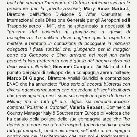
quel che riguarda l’aeroporto di Catania abbiamo avviato le
procedure per la privatizzazione
”;
Mary Rose Garbutt
,
Direttore dell’Ufficio Divisione 5 Affari Comunitari e
Internazionali della Direzione Generale per gli Aeroporti ed il
Trasporto aereo – MIT, che ha sottolineato la necessità di
“
passare dal concetto di promozione a quello di
accoglienza. La politica deve cogliere questo aspetto e
mettere il territorio in condizione di accogliere in maniera
adeguata i flussi turistici che, giungendo per la maggior
parte da Giappone e Cina, arrivano nei mesi non estivi
perché la loro preferenza non è quella del bagno estivo ma
della visita culturale
”;
Giovanni Campa
di Air Malta che ha
parlato dei piani di sviluppo della compagnia aerea maltese;
Marco Di Giugno
, Direttore Analisi Giuridici e contenzioso
ENAC che ha annunciato “
Una serie di accordi bilaterali con
diversi paesi extraeuropei che prevedono gli scali degli arei
che provengono da essi sono solo negli aeroporti di Roma e
Milano, ma in tutti gli altri diffusi sul territorio italiano,
compresi Palermo e Catania
”;
Valeria Rebasti
, Commercial
Country Manager Italy & Southeastern Europe di Volotea che
ha parlato della politica delle sua compagnia area che “
ha
deciso di creare una rete di trasporti facendo scalo in quasi
tutti gli aeroporti, anche nei minori, nell’abito di un impegno
particolare nel Mediterraneo che per noi è fondamentale.