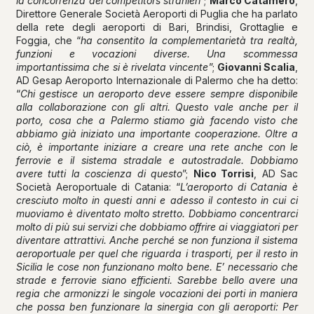
la concorrenza dei competitors stranieri
”;
Marco Catamerò
,
Direttore Generale Società Aeroporti di Puglia che ha parlato
della rete degli aeroporti di Bari, Brindisi, Grottaglie e
Foggia, che “
ha consentito la complementarietà tra realtà,
funzioni e vocazioni diverse. Una scommessa
importantissima che si è rivelata vincente
”;
Giovanni Scalia
,
AD Gesap Aeroporto Internazionale di Palermo che ha detto:
“
Chi gestisce un aeroporto deve essere sempre disponibile
alla collaborazione con gli altri. Questo vale anche per il
porto, cosa che a Palermo stiamo già facendo visto che
abbiamo già iniziato una importante cooperazione. Oltre a
ciò, è importante iniziare a creare una rete anche con le
ferrovie e il sistema stradale e autostradale. Dobbiamo
avere tutti la coscienza di questo
”;
Nico Torrisi
, AD Sac
Società Aeroportuale di Catania: “
L’aeroporto di Catania è
cresciuto molto in questi anni e adesso il contesto in cui ci
muoviamo è diventato molto stretto. Dobbiamo concentrarci
molto di più sui servizi che dobbiamo offrire ai viaggiatori per
diventare attrattivi. Anche perché se non funziona il sistema
aeroportuale per quel che riguarda i trasporti, per il resto in
Sicilia le cose non funzionano molto bene. E’ necessario che
strade e ferrovie siano efficienti. Sarebbe bello avere una
regia che armonizzi le singole vocazioni dei porti in maniera
che possa ben funzionare la sinergia con gli aeroporti: Per