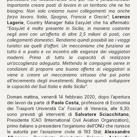
Importante creare posti di lavoro in un territorio che ne ha
bisogno. Non solo creiamo nuovi collegamenti ma anche
forza lavoro. Italia, Spagna, Francia e Grecia
”;
Lorenzo
Lagorio
, Country Manager Italia EasyJet che ha affermato:
“
EasyJet è molto presente in Sicilia, in maniera costante
negli anni con un’offerta di oltre 2,5 milioni di posti, con
collegamenti domestici. Rendiamo quindi possibili sia i viaggi
turistici sia quelli d’affari. Un meccanismo che funziona se
tutto è a posto e va incontro alle esigenze dei viaggiatori
moderni. Prima di tutto la capacità di realizzare
un’accoglienza adeguata. Mettendo le compagnie aeree in
condizioni di proporre una buona offerta ai viaggiatori si
viene a creare un meccanismo virtuoso che poi porta
all’incremento degli investimenti. Bisogna quindi sviluppare
le capacità del Sud Italia e della Sicilia
“.
Domani mattina, venerdì 14 febbraio 2020, dopo l’apertura
dei lavori da parte di
Paolo Costa
, professore di Economia
dei Trasporti Università Ca’ Foscari di Venezia, alle 9,30;
sono previsti gli interventi di
Salvatore Sciacchitano
,
Presidente ICAO (International Civil Aviation Organization),
primo italiano a presiedere l’organismo dell’ONU che riunisce
le autorità per l’aviazione civile di 193 Stat;
Alessandro