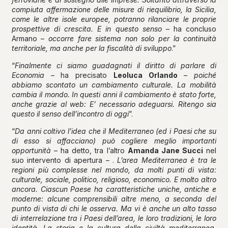
compiuta affermazione delle misure di riequilibrio, la Sicilia,
come le altre isole europee, potranno rilanciare le proprie
prospettive di crescita. E in questo senso
– ha concluso
Armano –
occorre fare sistema non solo per la continuità
territoriale, ma anche per la fiscalità di sviluppo
.”
“
Finalmente ci siamo guadagnati il diritto di parlare di
Economia
– ha precisato
Leoluca Orlando
–
poiché
abbiamo scontato un cambiamento culturale. La mobilità
cambia il mondo. In questi anni il cambiamento è stato forte,
anche grazie al web: E’ necessario adeguarsi. Ritengo sia
questo il senso dell’incontro di oggi
”.
“
Da anni coltivo l’idea che il Mediterraneo (ed i Paesi che su
di esso si affacciano) può cogliere meglio importanti
opportunità
– ha detto, tra l’altro
Amanda Jane Succi
nel
suo intervento di apertura – .
L’area Mediterranea è tra le
regioni più complesse nel mondo, da molti punti di vista:
culturale, sociale, politico, religioso, economico. E molto altro
ancora. Ciascun Paese ha caratteristiche uniche, antiche e
moderne: alcune comprensibili altre meno, a seconda del
punto di vista di chi le osserva. Ma vi è anche un alto tasso
di interrelazione tra i Paesi dell’area, le loro tradizioni, le loro
identità. La storia e la cultura della civiltà mediterranea,