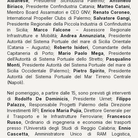
Albanese
, Presidente Sicindustria Palermo;
Antonello
Biriaco
, Presidente Confindustria Catania;
Matteo Catani
,
Membro Board Assarmatori e CEO GNV;
Renato Coroneo
,
International Propeller Clubs di Palermo;
Salvatore Gangi
,
Presidente Regionale della Piccola Industria di Confindustria
in Sicilia;
Marco Falcone
– Assessore Regionale
Infrastrutture e Mobilità;
Andrea Annunziata
, Presidente
Autorità del Sistema Portuale del mare di Sicilia Orientale
(Catania – Augusta);
Roberto Isidori
, Comandante della
Capitaneria di Porto;
Mario Paolo Mega
, Presidente
dell’Autorità di Sistema Portuale dello Stretto;
Pasqualino
Monti
, Presidente Autorità del Sistema Portuale del mare di
Sicilia Occidentale (Palermo);
Pietro Spirito
, Presidente
Autorità del Sistema Portuale del Mar Tirreno Centrale
(Napoli).
Nel pomeriggio, a partire dalle 15, sono previsti gli interventi
di
Rodolfo De Dominicis
, Presidente Uirnet;
Filippo
Palazzo,
Responsabile Progetti Palermo della Direzione
Investimenti RFI;
Enrico Maria Pujia
, Direttore Generale per
il Trasporto e le Infrastrutture Ferroviarie;
Francesco
Russo
, Ordinario di ingegneria e economia dei trasporti
presso l’Università degli Studi di Reggio Calabria;
Ennio
Cascetta
, Amministratore Unico di RAM Logistica,