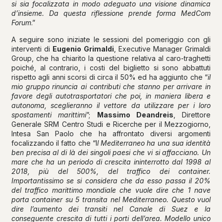
si sia focalizzata in modo adeguato una visione dinamica
d’insieme. Da questa riflessione prende forma MedCom
Forum
.”
A seguire sono iniziate le sessioni del pomeriggio con gli
interventi di
Eugenio Grimaldi
, Executive Manager Grimaldi
Group, che ha chiarito la questione relativa al caro-traghetti
poiché, al contrario, i costi del biglietto si sono abbattuti
rispetto agli anni scorsi di circa il 50% ed ha aggiunto che “
il
mio gruppo rinuncia ai contributi che stanno per arrivare in
favore degli autotrasportatori che poi, in maniera libera e
autonoma, sceglieranno il vettore da utilizzare per i loro
spostamenti marittimi
”;
Massimo Deandreis
, Direttore
Generale SRM Centro Studi e Ricerche per il Mezzogiorno,
Intesa San Paolo che ha affrontato diversi argomenti
focalizzando il fatto che “I
l Mediterraneo ha una sua identità
ben precisa al di là dei singoli paesi che vi si affacciano. Un
mare che ha un periodo di crescita ininterrotto dal 1998 al
2018, più del 500%, del traffico dei container.
Importantissimo se si considera che da esso passa il 20%
del traffico marittimo mondiale che vuole dire che 1 nave
porta container su 5 transita nel Mediterraneo. Questo vuol
dire l’aumento dei transiti nel Canale di Suez e la
conseguente crescita di tutti i porti dell’area. Modello unico