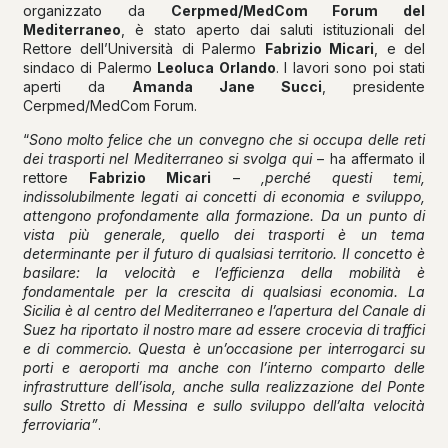
organizzato da
Cerpmed/MedCom Forum del
Mediterraneo
, è stato aperto dai saluti istituzionali del
Rettore dell’Università di Palermo
Fabrizio Micari
, e del
sindaco di Palermo
Leoluca Orlando
. I lavori sono poi stati
aperti da
Amanda Jane Succi
, presidente
Cerpmed/MedCom Forum.
“
Sono molto felice che un convegno che si occupa delle reti
dei trasporti nel Mediterraneo si svolga qui
– ha affermato il
rettore
Fabrizio Micari
–
,
perché questi temi,
indissolubilmente legati ai concetti di economia e sviluppo,
attengono profondamente alla formazione. Da un punto di
vista più generale, quello dei trasporti è un tema
determinante per il futuro di qualsiasi territorio. Il concetto è
basilare: la velocità e l’efficienza della mobilità è
fondamentale per la crescita di qualsiasi economia. La
Sicilia è al centro del Mediterraneo e l’apertura del Canale di
Suez ha riportato il nostro mare ad essere crocevia di traffici
e di commercio. Questa è un’occasione per interrogarci su
porti e aeroporti ma anche con l’interno comparto delle
infrastrutture dell’isola, anche sulla realizzazione del Ponte
sullo Stretto di Messina e sullo sviluppo dell’alta velocità
ferroviaria”
.