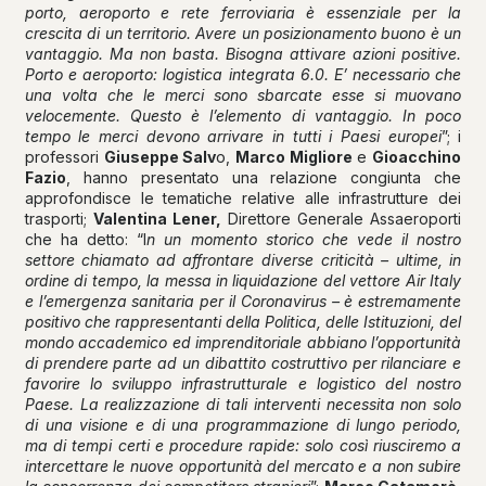
porto, aeroporto e rete ferroviaria è essenziale per la
crescita di un territorio. Avere un posizionamento buono è un
vantaggio. Ma non basta. Bisogna attivare azioni positive.
Porto e aeroporto: logistica integrata 6.0. E’ necessario che
una volta che le merci sono sbarcate esse si muovano
velocemente. Questo è l’elemento di vantaggio. In poco
tempo le merci devono arrivare in tutti i Paesi europei
”; i
professori
Giuseppe Salv
o,
Marco Migliore
e
Gioacchino
Fazio
, hanno presentato una relazione congiunta che
approfondisce le tematiche relative alle infrastrutture dei
trasporti;
Valentina Lener,
Direttore Generale Assaeroporti
che ha detto: “I
n un momento storico che vede il nostro
settore chiamato ad affrontare diverse criticità – ultime, in
ordine di tempo, la messa in liquidazione del vettore Air Italy
e l’emergenza sanitaria per il Coronavirus – è estremamente
positivo che rappresentanti della Politica, delle Istituzioni, del
mondo accademico ed imprenditoriale abbiano l’opportunità
di prendere parte ad un dibattito costruttivo per rilanciare e
favorire lo sviluppo infrastrutturale e logistico del nostro
Paese. La realizzazione di tali interventi necessita non solo
di una visione e di una programmazione di lungo periodo,
ma di tempi certi e procedure rapide: solo così riusciremo a
intercettare le nuove opportunità del mercato e a non subire