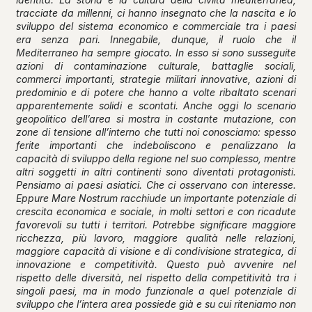
tracciate da millenni, ci hanno insegnato che la nascita e lo
sviluppo del sistema economico e commerciale tra i paesi
era senza pari. Innegabile, dunque, il ruolo che il
Mediterraneo ha sempre giocato. In esso si sono susseguite
azioni di contaminazione culturale, battaglie sociali,
commerci importanti, strategie militari innovative, azioni di
predominio e di potere che hanno a volte ribaltato scenari
apparentemente solidi e scontati. Anche oggi lo scenario
geopolitico dell’area si mostra in costante mutazione, con
zone di tensione all’interno che tutti noi conosciamo: spesso
ferite importanti che indeboliscono e penalizzano la
capacità di sviluppo della regione nel suo complesso, mentre
altri soggetti in altri continenti sono diventati protagonisti.
Pensiamo ai paesi asiatici. Che ci osservano con interesse.
Eppure Mare Nostrum racchiude un importante potenziale di
crescita economica e sociale, in molti settori e con ricadute
favorevoli su tutti i territori. Potrebbe significare maggiore
ricchezza, più lavoro, maggiore qualità nelle relazioni,
maggiore capacità di visione e di condivisione strategica, di
innovazione e competitività. Questo può avvenire nel
rispetto delle diversità, nel rispetto della competitività tra i
singoli paesi, ma in modo funzionale a quel potenziale di
sviluppo che l’intera area possiede già e su cui riteniamo non