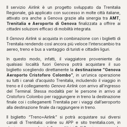
Il servizio
Airlink
è un progetto sviluppato da Trenitalia
Regionale, già applicato con successo in molte città italiane,
attivato ora anche a Genova grazie alla sinergia tra
AMT,
Trenitalia e Aeroporto di Genova
finalizzata a offrire ai
cittadini soluzioni efficaci di mobilità integrata.
Il
Genova Airlink
si acquista in combinazione con i biglietti di
Trenitalia rendendo così ancora più veloce l’interscambio tra
aereo, treno e bus a vantaggio di turisti e cittadini liguri.
In questo modo, infatti, il viaggiatore proveniente da
qualsiasi località fuori Genova potrà acquistare il suo
biglietto scegliendo direttamente la
destinazione “Genova
Aeroporto Cristoforo Colombo”
, in un’unica operazione
su tutti i canali d’acquisto Trenitalia, includendo il viaggio in
treno e il collegamento
Genova Airlink
con arrivo all’ingresso
del Terminal. Stessa modalità per le persone in arrivo al
Cristoforo Colombo per raggiungere in treno la destinazione
finale coi i collegamenti Trenitalia per i viaggi dall’aeroporto
alla destinazione finale da raggiungere in treno.
Il biglietto “Treno+Airlink” si potrà acquistare sui diversi
canali di Trenitalia: online su APP e sito trenitalia.com, in