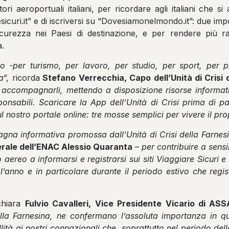
tori aeroportuali italiani, per ricordare agli italiani che s
curi.it” e di iscriversi su “Dovesiamonelmondo.it”: due impo
icurezza nei Paesi di destinazione, e per rendere più rap
a.
 -per turismo, per lavoro, per studio, per sport, per p
a
”, ricorda
Stefano Verrecchia, Capo dell’Unità di Crisi 
i accompagnarli, mettendo a disposizione risorse informati
onsabili. Scaricare la App dell’Unità di Crisi prima di part
l nostro portale online: tre mosse semplici per vivere il prop
a informativa promossa dall’Unità di Crisi della Farnesin
rale dell’ENAC Alessio Quaranta
–
per contribuire a sensi
o aereo a informarsi e registrarsi sui siti Viaggiare Sicu
 l’anno e in particolare durante il periodo estivo che regist
chiara
Fulvio Cavalleri, Vice Presidente Vicario di A
 della Farnesina, ne confermano l’assoluta importanza in q
lità ai nostri connazionali che, soprattutto nel periodo dell