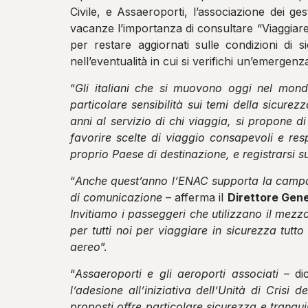
Civile, e Assaeroporti, l’associazione dei ges
vacanze l’importanza di consultare “Viaggiaresi
per restare aggiornati sulle condizioni di s
nell’eventualità in cui si verifichi un’emergenz
“
Gli italiani che si muovono oggi nel mondo
particolare sensibilità sui temi della sicurezz
anni al servizio di chi viaggia, si propone d
favorire scelte di viaggio consapevoli e resp
proprio Paese di destinazione, e registrarsi su
“
Anche quest’anno l’ENAC supporta la campagn
di comunicazione
– afferma il
Direttore Gene
Invitiamo i passeggeri che utilizzano il mezz
per tutti noi per viaggiare in sicurezza tutto
aereo
”.
“
Assaeroporti e gli aeroporti associati
– di
l’adesione all’iniziativa dell’Unità di Crisi
proposti offre particolare sicurezza e tranquil