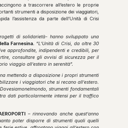
i accingono a trascorrere all’estero le proprie
rtanti strumenti a disposizione dei viaggiatori,
ida l’assistenza da parte dell’Unità di Crisi
rogetti di solidarietà- hanno sviluppato una
della Farnesina
. “
L’Unità di Crisi, da oltre 30
ve approfondite, indipendenti e credibili, per
ire, consultare gli avvisi di sicurezza per il
rio viaggio all’estero in serenità
”.
a mettendo a disposizione i propri strumenti
bilizzare i viaggiatori che si recano all’estero.
ri e Dovesiamonelmondo, strumenti fondamentali
ra dati particolarmente intensi per il traffico
SSAEROPORTI
–
rinnovando anche quest’anno
uanto poter disporre di strumenti quali quelli
e ferie estive, affrontano viaggi all’estero con