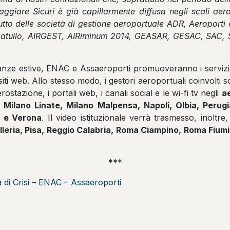
iare Sicuri è già capillarmente diffusa negli scali aeropor
utto delle società di gestione aeroportuale ADR, Aeroporti 
 Catullo, AIRGEST, AIRiminum 2014, GEASAR, GESAC, SAC
canze estive, ENAC e Assaeroporti promuoveranno i servizi o
 siti web. Allo stesso modo, i gestori aeroportuali coinvolti
ostazione, i portali web, i canali social e le wi-fi tv negli
ae
a, Milano Linate, Milano Malpensa, Napoli, Olbia, Perug
a e Verona
. Il video istituzionale verrà trasmesso, inoltr
lleria, Pisa, Reggio Calabria, Roma Ciampino, Roma Fium
***
 di Crisi – ENAC – Assaeroporti