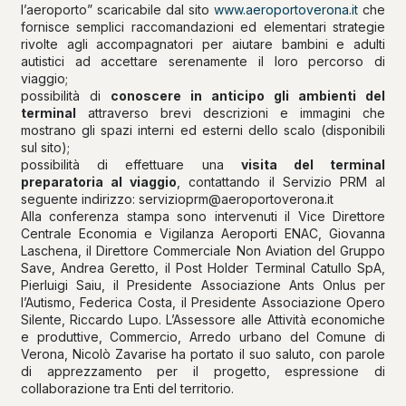
l’aeroporto” scaricabile dal sito
www.aeroportoverona.it
che
fornisce semplici raccomandazioni ed elementari strategie
rivolte agli accompagnatori per aiutare bambini e adulti
autistici ad accettare serenamente il loro percorso di
viaggio;
possibilità di
conoscere in anticipo gli ambienti del
terminal
attraverso brevi descrizioni e immagini che
mostrano gli spazi interni ed esterni dello scalo (disponibili
sul sito);
possibilità di effettuare una
visita del terminal
preparatoria al viaggio
, contattando il Servizio PRM al
seguente indirizzo: servizioprm@aeroportoverona.it
Alla conferenza stampa sono intervenuti il Vice Direttore
Centrale Economia e Vigilanza Aeroporti ENAC, Giovanna
Laschena, il Direttore Commerciale Non Aviation del Gruppo
Save, Andrea Geretto, il Post Holder Terminal Catullo SpA,
Pierluigi Saiu, il Presidente Associazione Ants Onlus per
l’Autismo, Federica Costa, il Presidente Associazione Opero
Silente, Riccardo Lupo. L’Assessore alle Attività economiche
e produttive, Commercio, Arredo urbano del Comune di
Verona, Nicolò Zavarise ha portato il suo saluto, con parole
di apprezzamento per il progetto, espressione di
collaborazione tra Enti del territorio.