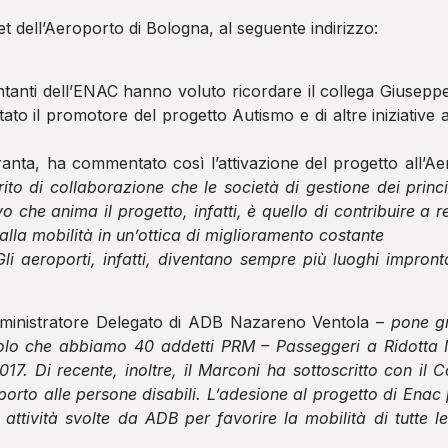
net dell’Aeroporto di Bologna, al seguente indirizzo:
ntanti dell’ENAC hanno voluto ricordare il collega Giuseppe
tato il promotore del progetto Autismo e di altre iniziative a
ranta, ha commentato così l’attivazione del progetto all’Ae
rito di collaborazione che le società di gestione dei princi
o che anima il progetto, infatti, è quello di contribuire a r
to alla mobilità in un’ottica di miglioramento costante
 Gli aeroporti, infatti, diventano sempre più luoghi impront
mministratore Delegato di ADB Nazareno Ventola –
pone gr
 solo che abbiamo 40 addetti PRM – Passeggeri a Ridotta 
17. Di recente, inoltre, il Marconi ha sottoscritto con il
roporto alle persone disabili. L’adesione al progetto di En
ci attività svolte da ADB per favorire la mobilità di tutte 