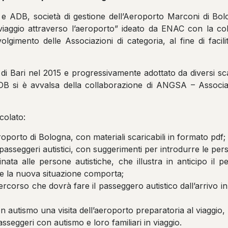
 e ADB, società di gestione dell’Aeroporto Marconi di Bo
iaggio attraverso l’aeroporto” ideato da ENAC con la col
olgimento delle Associazioni di categoria, al fine di faci
 Bari nel 2015 e progressivamente adottato da diversi scali 
 si è avvalsa della collaborazione di ANGSA – Associazi
icolato:
roporto di Bologna, con materiali scaricabili in formato pdf;
sseggeri autistici, con suggerimenti per introdurre le perso
nata alle persone autistiche, che illustra in anticipo il p
he la nuova situazione comporta;
ercorso che dovrà fare il passeggero autistico dall’arrivo i
on autismo una visita dell’aeroporto preparatoria al viaggio, 
sseggeri con autismo e loro familiari in viaggio.