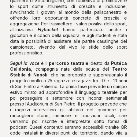
quartiere di Secondigliano, con l’obiettivo di promuovere
lo sport come strumento di crescita e inclusione,
avvicinando i giovani al mondo della pallacanestro e
offrendo loro opportunità concrete di crescita e
aggregazione. Per trasmettere i valori positivi dello sport,
all’iniziativa
Flybasket
hanno partecipato anche i
giocatori e il coach della squadra, e agli studenti è stata
data la possibilità di assistere alle partite casalinghe del
campionato, vivendo dal vivo le sfide dello sport
professionistico.
Segui la voce
è il
percorso teatrale
ideato da
Putéca
Celidonia
, compagnia nata dalla scuola del
Teatro
Stabile di Napoli
, che ha proposto e supervisionato il
progetto rivolto a 25 ragazze e ragazzi tra i 9 e i 13 anni
di San Pietro a Patierno. La prima fase prevede un campo
estivo mirato ad approfondire il linguaggio teatrale per
poi proseguire a settembre con incontri settimanali
presso l’Auditorium di San Pietro. Il progetto prevede che
i ragazzi intervistino gli abitanti del quartiere per
raccogliere storie, memorie e tradizioni locali, che
verranno poi riscritte e interpretate sotto forma di
podcast. Questi contenuti saranno accessibili tramite QR
code installati in diversi punti del territorio, dando vita a