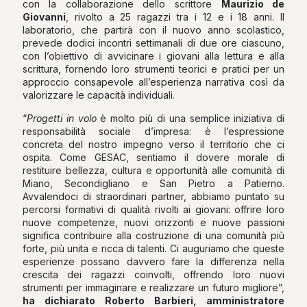
con la collaborazione dello scrittore
Maurizio de
Giovanni
, rivolto a 25 ragazzi tra i 12 e i 18 anni. Il
laboratorio, che partirà con il nuovo anno scolastico,
prevede dodici incontri settimanali di due ore ciascuno,
con l’obiettivo di avvicinare i giovani alla lettura e alla
scrittura, fornendo loro strumenti teorici e pratici per un
approccio consapevole all’esperienza narrativa così da
valorizzare le capacità individuali.
“
Progetti in volo
è molto più di una semplice iniziativa di
responsabilità sociale d’impresa: è l’espressione
concreta del nostro impegno verso il territorio che ci
ospita. Come GESAC, sentiamo il dovere morale di
restituire bellezza, cultura e opportunità alle comunità di
Miano, Secondigliano e San Pietro a Patierno.
Avvalendoci di straordinari partner, abbiamo puntato su
percorsi formativi di qualità rivolti ai giovani: offrire loro
nuove competenze, nuovi orizzonti e nuove passioni
significa contribuire alla costruzione di una comunità più
forte, più unita e ricca di talenti. Ci auguriamo che queste
esperienze possano davvero fare la differenza nella
crescita dei ragazzi coinvolti, offrendo loro nuovi
strumenti per immaginare e realizzare un futuro migliore”,
ha dichiarato Roberto Barbieri, amministratore