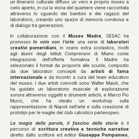
un itinerario culturale diffuso: un vero e proprio museo a
cielo aperto, in cui la storia del quartiere viene raccontata
attraverso lo sguardo dei bambini e dei ragazzi del
laboratorio, creando uno spazio di memoria condivisa e
di dialogo tra generazioni.
In collaborazione con il
Museo Madre
, GESAC ha
promosso
In volo con l’arte
: una serie di
laboratori
creativi pomeridiani
, in orario extra scolastico, rivolti
agli alunni degli Istituti Comprensivi di Miano come
integrazione dell’offerta formativa. Il Madre ha
selezionato il format da proporre alle scuole, composto
da due laboratori concepiti da
artisti di fama
internazionale
e da incontri a cura del team educativo
del museo. I due artisti coinvolti sono Walter Maioli, che
ha guidato un laboratorio musicale di esplorazione
sonora attraverso oggetti e strumenti antichi, e Marco Pio
Mucci, che ha ideato un workshop sulla
rappresentazione di Napoli nell’arte e sulla creazione di
prototipi per le maglie del club calcistico partenopeo.
La magia delle parole, il fascino delle storie
è il
percorso di
scrittura creativa e tecniche narrative
diretto dallo scrittore ed editor
Giuseppe Pompameo
,