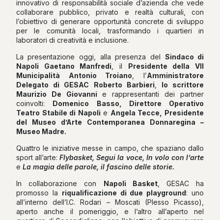
innovativo di responsabilità sociale d’azienda che vede
collaborare pubblico, privato e realtà culturali, con
l’obiettivo di generare opportunità concrete di sviluppo
per le comunità locali, trasformando i quartieri in
laboratori di creatività e inclusione.
La presentazione oggi, alla presenza del
Sindaco di
Napoli Gaetano Manfredi
, il
Presidente della VII
Municipalità Antonio Troiano
, l’
Amministratore
Delegato di GESAC Roberto Barbieri
,
lo scrittore
Maurizio De Giovanni
e rappresentanti dei partner
coinvolti:
Domenico Basso, Direttore Operativo
Teatro Stabile di Napoli
e
Angela Tecce, Presidente
del Museo d’Arte Contemporanea Donnaregina –
Museo Madre.
Quattro le iniziative messe in campo, che spaziano dallo
sport all’arte:
Flybasket, Segui la voce, In volo con l’arte
e
La magia delle parole, il fascino delle storie.
In collaborazione con
Napoli Basket
, GESAC ha
promosso la
riqualificazione di due playground
: uno
all’interno dell’I.C. Rodari – Moscati (Plesso Picasso),
aperto anche il pomeriggio, e l’altro all’aperto nel