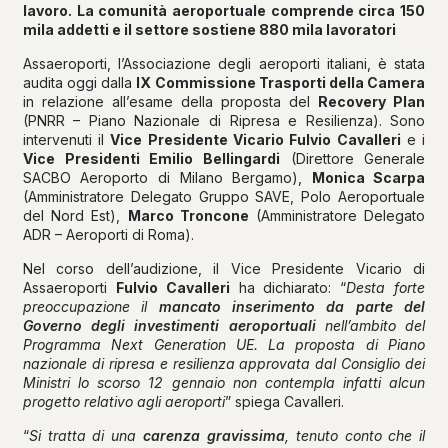
lavoro. La comunità aeroportuale comprende circa 150
mila addetti e il settore sostiene 880 mila lavoratori
Assaeroporti, l’Associazione degli aeroporti italiani, è stata
audita oggi dalla
IX Commissione Trasporti della Camera
in relazione all’esame della proposta del
Recovery Plan
(PNRR – Piano Nazionale di Ripresa e Resilienza). Sono
intervenuti il
Vice Presidente Vicario Fulvio Cavalleri
e i
Vice Presidenti Emilio Bellingardi
(Direttore Generale
SACBO Aeroporto di Milano Bergamo),
Monica Scarpa
(Amministratore Delegato Gruppo SAVE, Polo Aeroportuale
del Nord Est),
Marco Troncone
(Amministratore Delegato
ADR – Aeroporti di Roma).
Nel corso dell’audizione, il Vice Presidente Vicario di
Assaeroporti
Fulvio Cavalleri
ha dichiarato: “
Desta forte
preoccupazione il
mancato inserimento da parte del
Governo degli investimenti aeroportuali
nell’ambito del
Programma Next Generation UE. La proposta di Piano
nazionale di ripresa e resilienza approvata dal Consiglio dei
Ministri lo scorso 12 gennaio non contempla infatti alcun
progetto relativo agli aeroporti
” spiega Cavalleri.
“
Si tratta di una
carenza gravissima
, tenuto conto che il