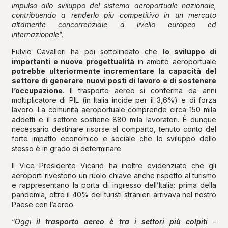
impulso allo sviluppo del sistema aeroportuale nazionale,
contribuendo a renderlo più competitivo in un mercato
altamente concorrenziale a livello europeo ed
internazionale
”.
Fulvio Cavalleri ha poi sottolineato che
lo sviluppo di
importanti e nuove progettualità
in ambito aeroportuale
potrebbe ulteriormente incrementare la capacità del
settore di generare nuovi posti di lavoro e di sostenere
l’occupazione
. Il trasporto aereo si conferma da anni
moltiplicatore di PIL (in Italia incide per il 3,6%) e di forza
lavoro. La comunità aeroportuale comprende circa 150 mila
addetti e il settore sostiene 880 mila lavoratori. È dunque
necessario destinare risorse al comparto, tenuto conto del
forte impatto economico e sociale che lo sviluppo dello
stesso è in grado di determinare.
Il Vice Presidente Vicario ha inoltre evidenziato che gli
aeroporti rivestono un ruolo chiave anche rispetto al turismo
e rappresentano la porta di ingresso dell’Italia: prima della
pandemia, oltre il 40% dei turisti stranieri arrivava nel nostro
Paese con l’aereo.
“
Oggi
il trasporto aereo è tra i settori più colpiti
–