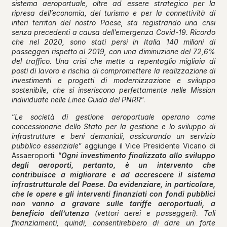
sistema aeroportuale, oltre ad essere strategico per la
ripresa dell’economia, del turismo e per la connettività di
interi territori del nostro Paese, sta registrando una crisi
senza precedenti a causa dell’emergenza Covid-19. Ricordo
che nel 2020, sono stati persi in Italia 140 milioni di
passeggeri rispetto al 2019, con una diminuzione del 72,6%
del traffico. Una crisi che mette a repentaglio migliaia di
posti di lavoro e rischia di compromettere la realizzazione di
investimenti e progetti di modernizzazione e sviluppo
sostenibile, che si inseriscono perfettamente nelle Mission
individuate nelle Linee Guida del PNRR
”.
“
Le società di gestione aeroportuale operano come
concessionarie dello Stato per la gestione e lo sviluppo di
infrastrutture e beni demaniali, assicurando un servizio
pubblico essenziale
” aggiunge il Vice Presidente Vicario di
Assaeroporti. “
Ogni investimento finalizzato allo sviluppo
degli aeroporti, pertanto, è un intervento che
contribuisce a migliorare e ad accrescere il sistema
infrastrutturale del Paese. Da evidenziare, in particolare,
che le opere e gli interventi finanziati con fondi pubblici
non vanno a gravare sulle tariffe aeroportuali, a
beneficio dell’utenza
(vettori aerei e passeggeri). Tali
finanziamenti, quindi, consentirebbero di dare un forte