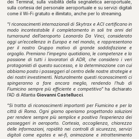
dei Terminal, sulla visibilità della segnaletica aeroportuale,
sulla cortesia del personale aeroportuale e su servizi digitali
come il Wi-Fi gratuito e illimitato, anche per lo streaming.
“
I riconoscimenti internazionali di Skytrax e ACI certificano in
modo incontestabile il completamento in soli tre anni del
turnaround dell’aeroporto Leonardo Da Vinci, considerato
oggi un’eccellenza in Europa e nel mondo, e rappresentano
per il nostro Gruppo motivo di grande soddisfazione e
orgoglio. Premiano l’impegno quotidiano, le competenze e la
passione di tutti i lavoratori di ADR, che considero i veri
protagonisti di questo successo, e la determinazione con cui
abbiamo posto i passeggeri al centro delle nostre strategie e
dei nostri investimenti. Naturalmente questi riconoscimenti ci
spingeranno a fare ancora meglio, rendendo l’hub di
Fiumicino sempre più efficiente e competitivo
” ha dichiarato
l’AD di Atlantia
Giovanni Castellucci
.
“
Si tratta di riconoscimenti importanti per Fiumicino e per la
città di Roma. Ogni giorno operiamo progettando soluzioni
per rendere sempre più semplice e positiva l’esperienza dei
passeggeri in aeroporto. Cortesia, accoglienza, chiarezza
delle informazioni, rapidità nei controlli di sicurezza, servizi
digitali come egates e wi-fi, animazione e intrattenimento