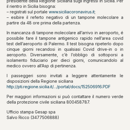
presidente della Regione Siciliana sugli ingressi in Sicilia. Per
il rientro in Sicilia bisogna:
– registrati sul portale
www.siciliacoronavirus.it
;
– esibire il referto negativo di un tampone molecolare a
partire da 48 ore prima della partenza.
In mancanza di tampone molecolare all’arrivo in aeroporto, é
possibile fare il tampone antigenico rapido nell’area covid
test dell’aeroporto di Palermo. Il test bisogna ripeterlo dopo
cinque giorni recandosi in qualsiasi Covid drive-in o in
aeroporto. Diversamente, c’è l’obbligo di sottoporsi a
isolamento fiduciario per dieci giorni, comunicandolo al
medico ovvero all’Asp di pertinenza.
I passeggeri sono invitati a leggere attentamente le
disposizioni della Regione siciliana
http://pti.regione.sicilia.it/…/portal/docs/152506916.PDF
Per maggiori informazioni si può contattare il numero verde
della protezione civile siciliana 800458787.
Ufficio stampa Gesap spa
Salvo Ricco (3477506888)