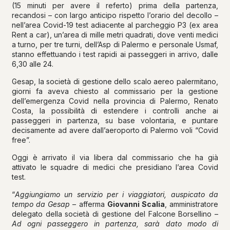
(15 minuti per avere il referto) prima della partenza,
recandosi – con largo anticipo rispetto l’orario del decollo –
nell’area Covid-19 test adiacente al parcheggio P3 (ex area
Rent a car), un’area di mille metri quadrati, dove venti medici
a turno, per tre turni, dell’Asp di Palermo e personale Usmaf,
stanno effettuando i test rapidi ai passeggeri in arrivo, dalle
6,30 alle 24.
Gesap, la società di gestione dello scalo aereo palermitano,
giorni fa aveva chiesto al commissario per la gestione
dell’emergenza Covid nella provincia di Palermo, Renato
Costa, la possibilità di estendere i controlli anche ai
passeggeri in partenza, su base volontaria, e puntare
decisamente ad avere dall’aeroporto di Palermo voli “Covid
free”.
Oggi è arrivato il via libera dal commissario che ha già
attivato le squadre di medici che presidiano l’area Covid
test.
“
Aggiungiamo un servizio per i viaggiatori, auspicato da
tempo da Gesap
– afferma
Giovanni Scalia
, amministratore
delegato della società di gestione del Falcone Borsellino –
Ad ogni passeggero in partenza, sarà dato modo di