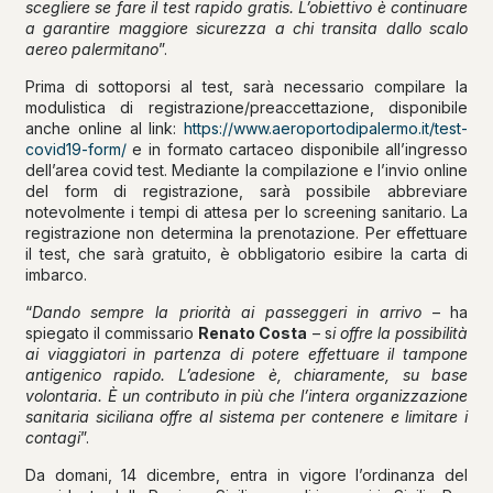
scegliere se fare il test rapido gratis. L’obiettivo è continuare
a garantire maggiore sicurezza a chi transita dallo scalo
aereo palermitano
”.
Prima di sottoporsi al test, sarà necessario compilare la
modulistica di registrazione/preaccettazione, disponibile
anche online al link:
https://www.aeroportodipalermo.it/test-
covid19-form/
e in formato cartaceo disponibile all’ingresso
dell’area covid test. Mediante la compilazione e l’invio online
del form di registrazione, sarà possibile abbreviare
notevolmente i tempi di attesa per lo screening sanitario. La
registrazione non determina la prenotazione. Per effettuare
il test, che sarà gratuito, è obbligatorio esibire la carta di
imbarco.
“
Dando sempre la priorità ai passeggeri in arrivo
– ha
spiegato il commissario
Renato Costa
– s
i offre la possibilità
ai viaggiatori in partenza di potere effettuare il tampone
antigenico rapido. L’adesione è, chiaramente, su base
volontaria. È un contributo in più che l’intera organizzazione
sanitaria siciliana offre al sistema per contenere e limitare i
contagi
”.
Da domani, 14 dicembre, entra in vigore l’ordinanza del