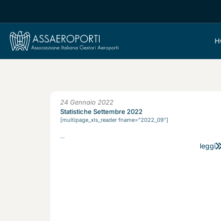
H
24 Gennaio 2022
Statistiche Settembre 2022
[multipage_xls_reader fname=”2022_09″]
...
leggi