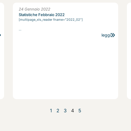
24 Gennaio 2022
Statistiche Febbraio 2022
[multipage_xls_reader fname=”2022_02″]
...
leggi
1
2
3
4
5