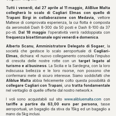
Tutti i venerdì, dal 27 aprile al 11 maggio, AliBlue Malta
collegherà lo scalo di Cagliari Elmas con quello di
Trapani Birgi in collaborazione con Medavia,
vettore
Maltese di comprovata esperienza, la cui flotta è composta
da aeromobili Dash 8-300 da 50 posti e Dash 8-100 da 37
po-sti.
Dal 18 maggio
l’operatività verrà raddoppiata con
frequenza bisettimanale ogni venerdì e domenica
.
Alberto Scanu
,
Amministratore Delegato di Sogaer
, la
società che gestisce lo scalo aeroportuale di
Cagliari-
Elmas
, dichiara: «Il nuovo collegamento consolida l’impulso
di crescita delle nostre rotte con un
target legato al
turismo e al business
. La Sicilia e la Sardegna, con la loro
indiscussa bellezza e le loro risorse, non possono che
confermarsi mete di sicuro interesse. Siamo soddisfatti che
Aliblue Malta
abbia felicemente colto questa possibilità di
collegare Cagliari con Trapani
, una
tratta fondamentale
nel ventaglio di quelle offerte dal nostro network.».
I voli sono acquistabili sul sito
www.alibluemalta.com
con
tariffe a partire da 63,00 euro per persona
, tasse
aeroportuali, un bagaglio da stiva da 15kg ed un bagaglio a
mano da 5kg inclusi.