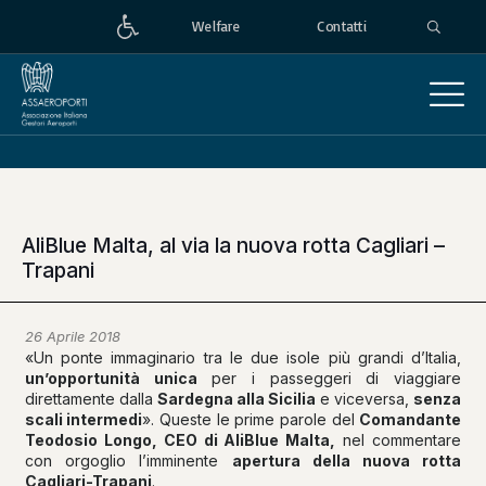
Welfare
Contatti
AliBlue Malta, al via la nuova rotta Cagliari –
Trapani
26 Aprile 2018
«Un ponte immaginario tra le due isole più grandi d’Italia,
un’opportunità unica
per i passeggeri di viaggiare
direttamente dalla
Sardegna alla Sicilia
e viceversa,
senza
scali intermedi
». Queste le prime parole del
Comandante
Teodosio Longo, CEO di AliBlue Malta,
nel commentare
con orgoglio l’imminente
apertura della nuova rotta
Cagliari-Trapani
.