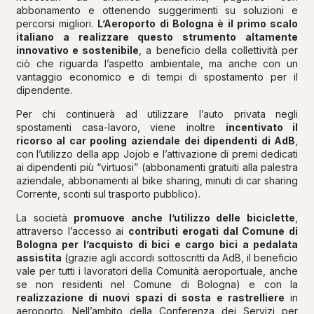
abbonamento e ottenendo suggerimenti su soluzioni e
percorsi migliori.
L’Aeroporto di Bologna è il primo scalo
italiano a realizzare questo strumento altamente
innovativo e sostenibile
, a beneficio della collettività per
ciò che riguarda l’aspetto ambientale, ma anche con un
vantaggio economico e di tempi di spostamento per il
dipendente.
Per chi continuerà ad utilizzare l’auto privata negli
spostamenti casa-lavoro, viene inoltre
incentivato il
ricorso al car pooling aziendale dei dipendenti di AdB
,
con l’utilizzo della app Jojob e l’attivazione di premi dedicati
ai dipendenti più “virtuosi” (abbonamenti gratuiti alla palestra
aziendale, abbonamenti al bike sharing, minuti di car sharing
Corrente, sconti sul trasporto pubblico).
La società
promuove anche l’utilizzo delle biciclette
,
attraverso l’accesso ai
contributi erogati dal Comune di
Bologna per l’acquisto di bici e cargo bici a pedalata
assistita
(grazie agli accordi sottoscritti da AdB, il beneficio
vale per tutti i lavoratori della Comunità aeroportuale, anche
se non residenti nel Comune di Bologna) e con la
realizzazione di nuovi spazi di sosta e rastrelliere
in
aeroporto. Nell’ambito della Conferenza dei Servizi per