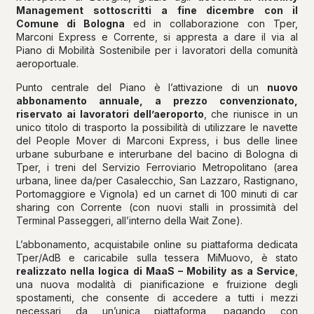
Management
sottoscritti a fine dicembre con il
Comune di Bologna
ed in collaborazione con Tper,
Marconi Express e Corrente, si appresta a dare il via al
Piano di Mobilità Sostenibile per i lavoratori della comunità
aeroportuale.
Punto centrale del Piano è l’attivazione di un
nuovo
abbonamento annuale, a prezzo convenzionato,
riservato ai lavoratori dell’aeroporto
, che riunisce in un
unico titolo di trasporto la possibilità di utilizzare le navette
del People Mover di Marconi Express, i bus delle linee
urbane suburbane e interurbane del bacino di Bologna di
Tper, i treni del Servizio Ferroviario Metropolitano (area
urbana, linee da/per Casalecchio, San Lazzaro, Rastignano,
Portomaggiore e Vignola) ed un carnet di 100 minuti di car
sharing con Corrente (con nuovi stalli in prossimità del
Terminal Passeggeri, all’interno della Wait Zone).
L’abbonamento, acquistabile online su piattaforma dedicata
Tper/AdB e caricabile sulla tessera MiMuovo, è stato
realizzato nella logica di MaaS – Mobility as a Service
,
una nuova modalità di pianificazione e fruizione degli
spostamenti, che consente di accedere a tutti i mezzi
necessari da un’unica piattaforma, pagando con