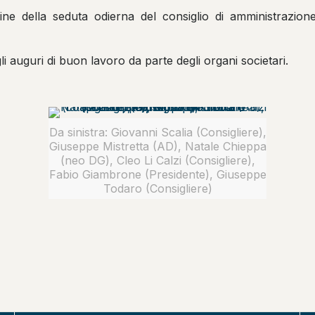
ine della seduta odierna del consiglio di amministrazion
li auguri di buon lavoro da parte degli organi societari.
Da sinistra: Giovanni Scalia (Consigliere),
Giuseppe Mistretta (AD), Natale Chieppa
(neo DG), Cleo Li Calzi (Consigliere),
Fabio Giambrone (Presidente), Giuseppe
Todaro (Consigliere)