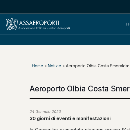
H
Home
»
Notizie
»
Aeroporto Olbia Costa Smeralda: p
Aeroporto Olbia Costa Smera
24 Gennaio 2020
30 giorni di eventi e manifestazioni
la Geasar ha presentato stamane presso l’Art