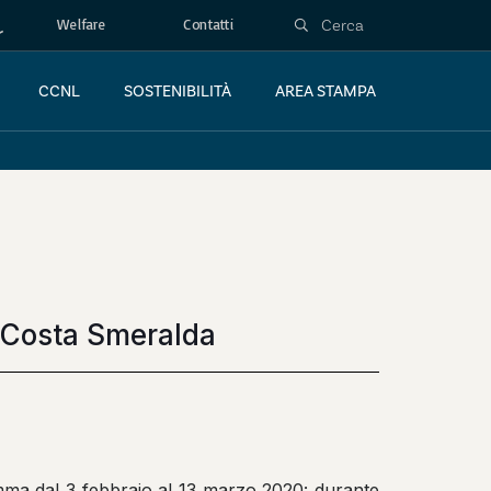
Welfare
Contatti
CCNL
SOSTENIBILITÀ
AREA STAMPA
l Costa Smeralda
amma dal 3 febbraio al 13 marzo 2020: durante