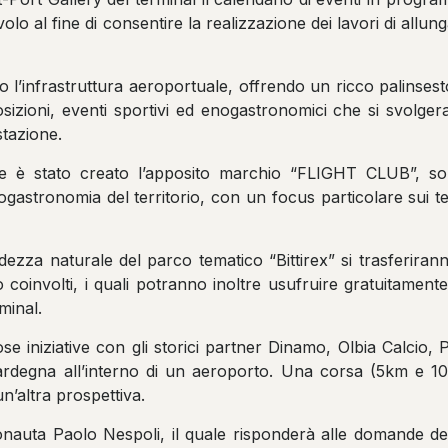
volo al fine di consentire la realizzazione dei lavori di allun
o l’infrastruttura aeroportuale, offrendo un ricco palinsest
osizioni, eventi sportivi ed enogastronomici che si svolger
stazione.
ale è stato creato l’apposito marchio “FLIGHT CLUB”, son
nogastronomia del territorio, con un focus particolare sui te
ndezza naturale del parco tematico “Bittirex” si trasferira
io coinvolti, i quali potranno inoltre usufruire gratuitamen
minal.
e iniziative con gli storici partner Dinamo, Olbia Calcio, 
ardegna all’interno di un aeroporto. Una corsa (5km e 10
un’altra prospettiva.
onauta Paolo Nespoli, il quale risponderà alle domande de