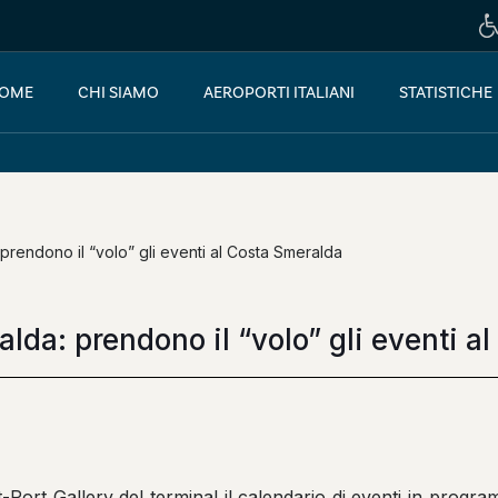
OME
CHI SIAMO
AEROPORTI ITALIANI
STATISTICHE
rendono il “volo” gli eventi al Costa Smeralda
lda: prendono il “volo” gli eventi a
-Port Gallery del terminal il calendario di eventi in progr