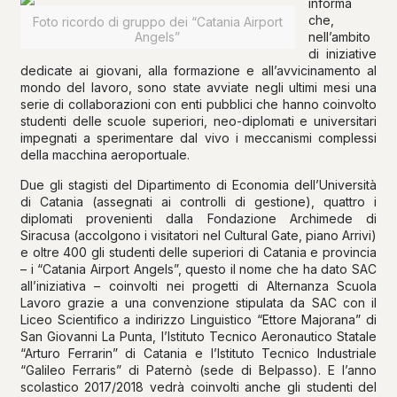
informa
che,
Foto ricordo di gruppo dei “Catania Airport
Angels”
nell’ambito
di iniziative
dedicate ai giovani, alla formazione e all’avvicinamento al
mondo del lavoro, sono state avviate negli ultimi mesi una
serie di collaborazioni con enti pubblici che hanno coinvolto
studenti delle scuole superiori, neo-diplomati e universitari
impegnati a sperimentare dal vivo i meccanismi complessi
della macchina aeroportuale.
Due gli stagisti del Dipartimento di Economia dell’Università
di Catania (assegnati ai controlli di gestione), quattro i
diplomati provenienti dalla Fondazione Archimede di
Siracusa (accolgono i visitatori nel Cultural Gate, piano Arrivi)
e oltre 400 gli studenti delle superiori di Catania e provincia
– i “Catania Airport Angels”, questo il nome che ha dato SAC
all’iniziativa – coinvolti nei progetti di Alternanza Scuola
Lavoro grazie a una convenzione stipulata da SAC con il
Liceo Scientifico a indirizzo Linguistico “Ettore Majorana” di
San Giovanni La Punta, l’Istituto Tecnico Aeronautico Statale
“Arturo Ferrarin” di Catania e l’Istituto Tecnico Industriale
“Galileo Ferraris” di Paternò (sede di Belpasso). E l’anno
scolastico 2017/2018 vedrà coinvolti anche gli studenti del