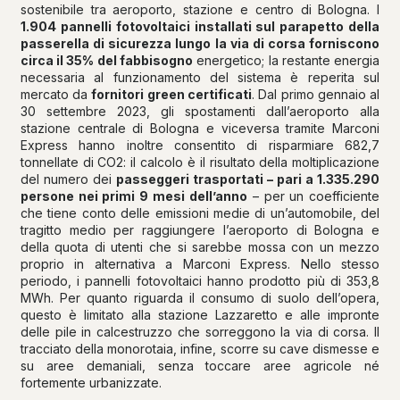
sostenibile tra aeroporto, stazione e centro di Bologna. I
1.904 pannelli fotovoltaici installati sul parapetto della
passerella di sicurezza lungo la via di corsa forniscono
circa il 35% del fabbisogno
energetico; la restante energia
necessaria al funzionamento del sistema è reperita sul
mercato da
fornitori green certificati
. Dal primo gennaio al
30 settembre 2023, gli spostamenti dall’aeroporto alla
stazione centrale di Bologna e viceversa tramite Marconi
Express hanno inoltre consentito di risparmiare 682,7
tonnellate di CO2: il calcolo è il risultato della moltiplicazione
del numero dei
passeggeri trasportati – pari a 1.335.290
persone nei primi 9 mesi dell’anno
– per un coefficiente
che tiene conto delle emissioni medie di un’automobile, del
tragitto medio per raggiungere l’aeroporto di Bologna e
della quota di utenti che si sarebbe mossa con un mezzo
proprio in alternativa a Marconi Express. Nello stesso
periodo, i pannelli fotovoltaici hanno prodotto più di 353,8
MWh. Per quanto riguarda il consumo di suolo dell’opera,
questo è limitato alla stazione Lazzaretto e alle impronte
delle pile in calcestruzzo che sorreggono la via di corsa. Il
tracciato della monorotaia, infine, scorre su cave dismesse e
su aree demaniali, senza toccare aree agricole né
fortemente urbanizzate.