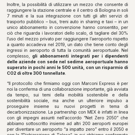
Inoltre, la possibilità di utilizzare un mezzo che consente di
raggiungere la stazione centrale e il centro di Bologna in soli
7 minuti e la sua integrazione con tutti gli altri servizi di
trasporto pubblico – bus, treni auto in sharing e taxi – in un
unico abbonamento in convenzione hanno consentito, per
ciò che riguarda i lavoratori dello scalo, di tagliare del 30%
l’uso del mezzo privato per raggiungere l’aeroporto rispetto
a quanto accadeva nel 2019, un dato che tiene conto degli
ingressi in aeroporto di tutta la comunità aeroportuale. Nel
complesso,
gli abbonamenti integrati per i dipendenti
delle aziende con sede nel sedime aeroportuale hanno
superato in pochi anni le 500 unità, con un risparmio di
CO2 di oltre 300 tonnellate
.
“Il protocollo che firmiamo oggi con Marconi Express è per
noi la conferma di una collaborazione importante, già avviata
da tempo, sui temi della mobilità sostenibile e della
sostenibilità sociale, ma anche un ulteriore impulso a
proseguire insieme su nuovi progetti in tema di
decarbonizzazione. La partnership con MEX è infatti in linea
con gli impegni assunti nell’accordo “Net Zero 2050” che
abbiamo sottoscritto insieme ad altri 200 aeroporti europei
per diventare un aeroporto “a impatto zero” entro il 2050 e
con la “Dichiarazione di Tolosa”, in cui abbiamo confermato