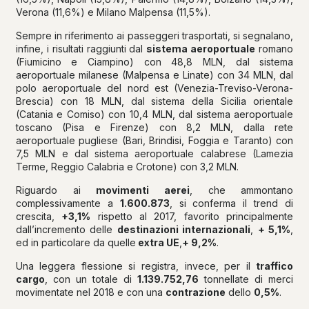
Verona (11,6%) e Milano Malpensa (11,5%).
Sempre in riferimento ai passeggeri trasportati, si segnalano,
infine, i risultati raggiunti dal
sistema aeroportuale
romano
(Fiumicino e Ciampino) con 48,8 MLN, dal sistema
aeroportuale milanese (Malpensa e Linate) con 34 MLN, dal
polo aeroportuale del nord est (Venezia-Treviso-Verona-
Brescia) con 18 MLN, dal sistema della Sicilia orientale
(Catania e Comiso) con 10,4 MLN, dal sistema aeroportuale
toscano (Pisa e Firenze) con 8,2 MLN, dalla rete
aeroportuale pugliese (Bari, Brindisi, Foggia e Taranto) con
7,5 MLN e dal sistema aeroportuale calabrese (Lamezia
Terme, Reggio Calabria e Crotone) con 3,2 MLN.
Riguardo ai
movimenti aerei
, che ammontano
complessivamente a
1.600.873
, si conferma il trend di
crescita,
+3,1%
rispetto al 2017, favorito principalmente
dall’incremento delle
destinazioni internazionali
,
+ 5,1%
,
ed in particolare da quelle
extra UE
,
+ 9,2%
.
Una leggera flessione si registra, invece, per il
traffico
cargo
, con un totale di
1.139.752,76
tonnellate di merci
movimentate nel 2018 e con una
contrazione
dello
0,5%
.