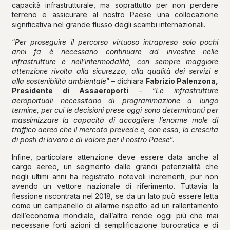
capacità infrastrutturale, ma soprattutto per non perdere
terreno e assicurare al nostro Paese una collocazione
significativa nel grande flusso degli scambi internazionali.
“
Per proseguire il percorso virtuoso intrapreso solo pochi
anni fa è necessario continuare ad investire nelle
infrastrutture e nell’intermodalità, con sempre maggiore
attenzione rivolta alla sicurezza, alla qualità dei servizi e
alla sostenibilità ambientale
” – dichiara
Fabrizio Palenzona,
Presidente di Assaeroporti
– “
Le infrastrutture
aeroportuali necessitano di programmazione a lungo
termine, per cui le decisioni prese oggi sono determinanti per
massimizzare la capacità di accogliere l’enorme mole di
traffico aereo che il mercato prevede e, con essa, la crescita
di posti di lavoro e di valore per il nostro Paese
”.
Infine, particolare attenzione deve essere data anche al
cargo aereo, un segmento dalle grandi potenzialità che
negli ultimi anni ha registrato notevoli incrementi, pur non
avendo un vettore nazionale di riferimento. Tuttavia la
flessione riscontrata nel 2018, se da un lato può essere letta
come un campanello di allarme rispetto ad un rallentamento
dell’economia mondiale, dall’altro rende oggi più che mai
necessarie forti azioni di semplificazione burocratica e di