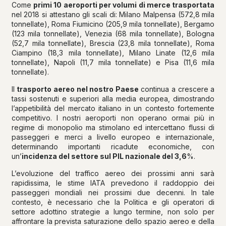
Come
primi 10 aeroporti per volumi di merce trasportata
nel 2018 si attestano gli scali di: Milano Malpensa (572,8 mila
tonnellate), Roma Fiumicino (205,9 mila tonnellate), Bergamo
(123 mila tonnellate), Venezia (68 mila tonnellate), Bologna
(52,7 mila tonnellate), Brescia (23,8 mila tonnellate), Roma
Ciampino (18,3 mila tonnellate), Milano Linate (12,6 mila
tonnellate), Napoli (11,7 mila tonnellate) e Pisa (11,6 mila
tonnellate).
Il
trasporto aereo nel nostro Paese
continua a crescere a
tassi sostenuti e superiori alla media europea, dimostrando
l’appetibilità del mercato italiano in un contesto fortemente
competitivo. I nostri aeroporti non operano ormai più in
regime di monopolio ma stimolano ed intercettano flussi di
passeggeri e merci a livello europeo e internazionale,
determinando importanti ricadute economiche, con
un’
incidenza del settore sul PIL nazionale del 3,6
%.
L’evoluzione del traffico aereo dei prossimi anni sarà
rapidissima, le stime IATA prevedono il raddoppio dei
passeggeri mondiali nei prossimi due decenni. In tale
contesto, è necessario che la Politica e gli operatori di
settore adottino strategie a lungo termine, non solo per
affrontare la prevista saturazione dello spazio aereo e della