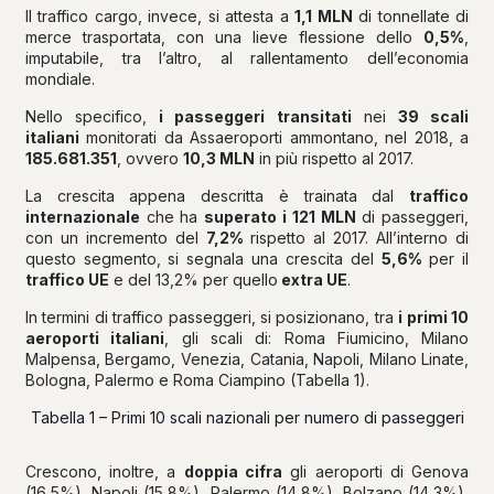
Il traffico cargo, invece, si attesta a
1,1 MLN
di tonnellate di
merce trasportata, con una lieve flessione dello
0,5%
,
imputabile, tra l’altro, al rallentamento dell’economia
mondiale.
Nello specifico,
i passeggeri transitati
nei
39 scali
italiani
monitorati da Assaeroporti ammontano, nel 2018, a
185.681.351
, ovvero
10,3 MLN
in più rispetto al 2017.
La crescita appena descritta è trainata dal
traffico
internazionale
che ha
superato i 121 MLN
di passeggeri,
con un incremento del
7,2%
rispetto al 2017. All’interno di
questo segmento, si segnala una crescita del
5,6%
per il
traffico UE
e del 13,2% per quello
extra UE
.
In termini di traffico passeggeri, si posizionano, tra
i primi 10
aeroporti italiani
, gli scali di: Roma Fiumicino, Milano
Malpensa, Bergamo, Venezia, Catania, Napoli, Milano Linate,
Bologna, Palermo e Roma Ciampino (Tabella 1).
Tabella 1 – Primi 10 scali nazionali per numero di passeggeri
Crescono, inoltre, a
doppia cifra
gli aeroporti di Genova
(16,5%), Napoli (15,8%), Palermo (14,8%), Bolzano (14,3%),