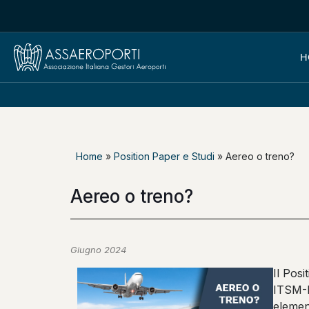
H
Home
»
Position Paper e Studi
»
Aereo o treno?
Aereo o treno?
Giugno 2024
Il Pos
ITSM-IC
elemen