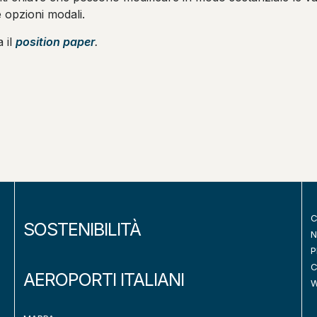
e opzioni modali.
 il
position paper
.
C
SOSTENIBILITÀ
N
P
C
AEROPORTI ITALIANI
W