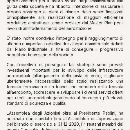
apprezzamento per il lavoro svolto dagli amministratori alla
guida della società e ha ribadito l’intenzione di assicurare il
proprio sostegno ai piani di rilancio dello scalo finalizzati
principalmente alla realizzazione di maggiori efficienze
produttive e strutturali, come previsto dal Master Plan per i
lavori di ammodernamento dell’aerostazione.
E’ stato inoltre condiviso l’impegno per il raggiungimento di
ulteriori e importanti obiettivi di sviluppo commerciale definiti
dal Piano Industriale al fine di conseguire il progressivo
riequilibrio finanziario della società.
Con l’obiettivo di perseguire tali strategie sono previsti
investimenti importanti per lo sviluppo delle infrastrutture
aeroportuali (allungamento della pista di volo), migliorare
ulteriormente l’accessibilità dello scalo realizzando una
fermata ferroviaria e un tunnel che condurrà dalla fermata
all’aeroporto, accrescere e sviluppare i diversi servizi offerti
agli utenti aeroportuali garantendo al contempo più elevati
standard di sicurezza e qualità.
L’Assemblea degli Azionisti oltre al Presidente Paolini, ha
nominato con mandato fino all’Assemblea di approvazione
del bilancio di esercizio al 31-12-2020, i 4 restanti membri del
nuovo Consiglio di Amministrazione, la cui composizione è